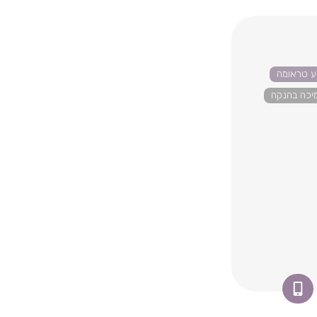
דע טראומה
יכה בהנקה