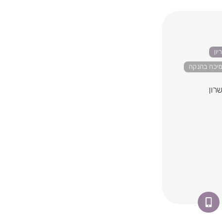
יון
יכה בהנקה
רון