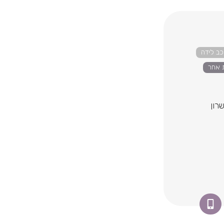
כב לידה
 אחר
רון