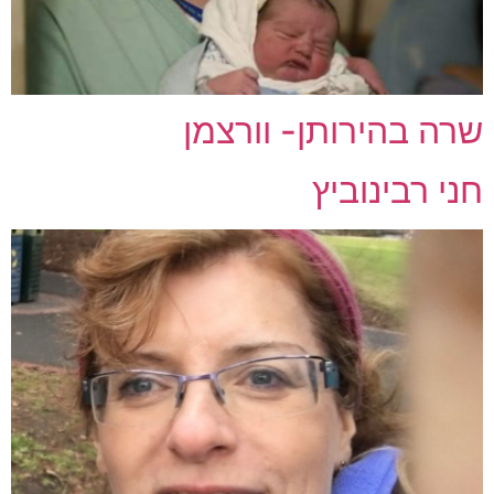
שרה בהירותן- וורצמן
חני רבינוביץ