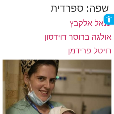
שפה:
ספרדית
פתח סרגל נגישות
ענאל אלקבץ
אולגה ברוסר דוידסון
רויטל פרידמן