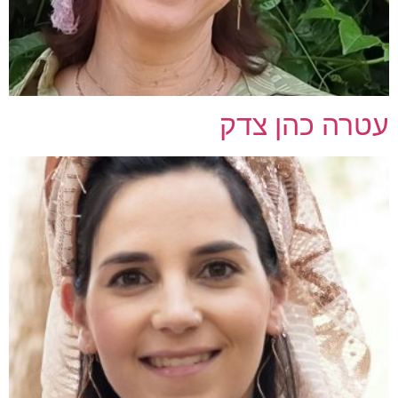
עטרה כהן צדק