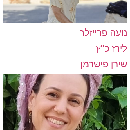
נועה פרייזלר
לירז כ"ץ
שירן פישרמן